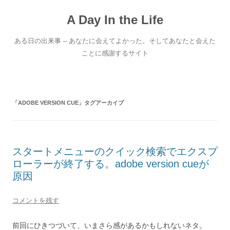
コ
ン
A Day In the Life
テ
ン
ツ
へ
ある日の出来事 – あなたに会えてよかった。そしてあなたと会えた
ス
キ
ことに感謝するサイト
ッ
プ
「
ADOBE VERSION CUE
」タグアーカイブ
スタートメニューのクイック検索でエクスプ
ローラーが終了する。adobe version cueが
原因
コメントを残す
前回にひきつづいて、いまさら感があるかもしれないネタ。