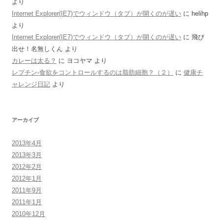
より
Internet Explorer(IE7)でウィンドウ（タブ）が開くのが遅い
に
helihp
より
Internet Explorer(IE7)でウィンドウ（タブ）が開くのが遅い
に
飛び
出せ！名無しくん
より
カレーは太る？
に
ヨコヤマ
より
レプチン-食欲をコントロールするのは脂肪細胞？（２）
に
健康チ
ャレンジ日記
より
アーカイブ
2013年4月
2013年3月
2012年2月
2012年1月
2011年9月
2011年1月
2010年12月