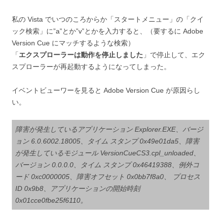
私の Vista でいつのころからか「スタートメニュー」の「クイ
ック検索」に”a”とか”v”とかを入力すると、（要するに Adobe
Version Cue にマッチするような検索）
「
エクスプローラーは動作を停止しました
」で停止して、エク
スプローラーが再起動するようになってしまった。
イベントビューワーを見ると Adobe Version Cue が原因らし
い。
障害が発生しているアプリケーション Explorer.EXE、バージ
ョン 6.0.6002.18005、タイム スタンプ 0x49e01da5、障害
が発生しているモジュール VersionCueCS3.cpl_unloaded、
バージョン 0.0.0.0、タイム スタンプ 0x46419388、例外コ
ード 0xc0000005、障害オフセット 0x0bb7f8a0、 プロセス
ID 0x9b8、アプリケーションの開始時刻
0x01cce0fbe25f6110。