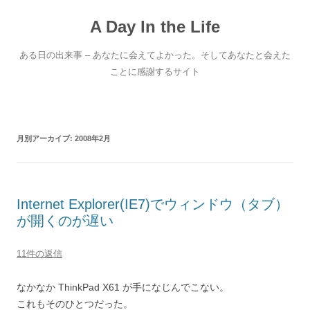
コ
ン
A Day In the Life
テ
ン
ツ
へ
ある日の出来事 – あなたに会えてよかった。そしてあなたと会えた
ス
キ
ことに感謝するサイト
ッ
プ
月別アーカイブ:
2008年2月
Internet Explorer(IE7)でウィンドウ（タブ）
が開くのが遅い
11件の返信
なかなか ThinkPad X61 が手になじんでこない。
これもそのひとつだった。