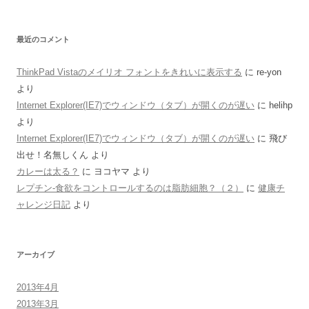
最近のコメント
ThinkPad Vistaのメイリオ フォントをきれいに表示する
に
re-yon
より
Internet Explorer(IE7)でウィンドウ（タブ）が開くのが遅い
に
helihp
より
Internet Explorer(IE7)でウィンドウ（タブ）が開くのが遅い
に
飛び
出せ！名無しくん
より
カレーは太る？
に
ヨコヤマ
より
レプチン-食欲をコントロールするのは脂肪細胞？（２）
に
健康チ
ャレンジ日記
より
アーカイブ
2013年4月
2013年3月