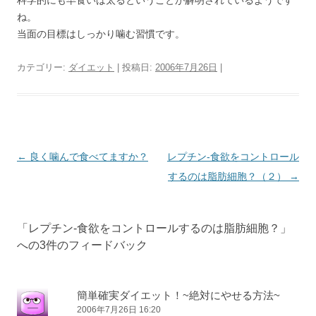
科学的にも早食いは太るということが解明されているようです
ね。
当面の目標はしっかり噛む習慣です。
カテゴリー:
ダイエット
| 投稿日:
2006年7月26日
|
投
←
良く噛んで食べてますか？
レプチン-食欲をコントロール
稿
するのは脂肪細胞？（２）
→
ナ
ビ
「
レプチン-食欲をコントロールするのは脂肪細胞？
」
ゲ
への3件のフィードバック
ー
シ
ョ
簡単確実ダイエット！~絶対にやせる方法~
2006年7月26日 16:20
ン