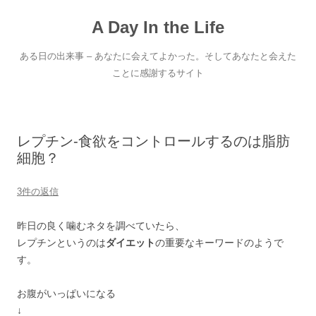
コ
ン
A Day In the Life
テ
ン
ツ
へ
ある日の出来事 – あなたに会えてよかった。そしてあなたと会えた
ス
キ
ことに感謝するサイト
ッ
プ
レプチン-食欲をコントロールするのは脂肪
細胞？
3件の返信
昨日の良く噛むネタを調べていたら、
レプチンというのは
ダイエット
の重要なキーワードのようで
す。
お腹がいっぱいになる
↓