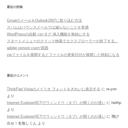
最近の投稿
GmailのメールをOutlook2007に取り込む方法
スパムはバウンスメールでは減らないことを実感
WordPressの自動 <p>タグ 挿入機能を無効にする
スタートメニューのクイック検索でエクスプローラーが終了する。
adobe version cueが原因
zipファイルを展開するとファイルの更新日付が展開した時刻になる
最近のコメント
ThinkPad Vistaのメイリオ フォントをきれいに表示する
に
re-yon
より
Internet Explorer(IE7)でウィンドウ（タブ）が開くのが遅い
に
helihp
より
Internet Explorer(IE7)でウィンドウ（タブ）が開くのが遅い
に
飛び
出せ！名無しくん
より