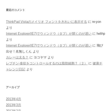
最近のコメント
ThinkPad Vistaのメイリオ フォントをきれいに表示する
に
re-yon
より
Internet Explorer(IE7)でウィンドウ（タブ）が開くのが遅い
に
helihp
より
Internet Explorer(IE7)でウィンドウ（タブ）が開くのが遅い
に
飛び
出せ！名無しくん
より
カレーは太る？
に
ヨコヤマ
より
レプチン-食欲をコントロールするのは脂肪細胞？（２）
に
健康チ
ャレンジ日記
より
アーカイブ
2013年4月
2013年3月
2012年2月