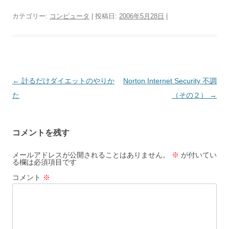
カテゴリー:
コンピュータ
| 投稿日:
2006年5月28日
|
投
←
計るだけダイエットのやりか
Norton Internet Security 不調
稿
た
（その２）
→
ナ
ビ
コメントを残す
ゲ
ー
メールアドレスが公開されることはありません。
※
が付いてい
る欄は必須項目です
シ
コメント
※
ョ
ン