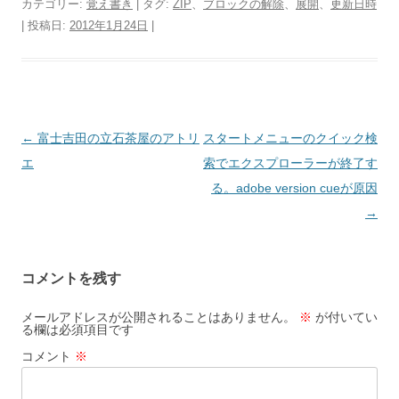
カテゴリー:
覚え書き
| タグ:
ZIP
、
ブロックの解除
、
展開
、
更新日時
| 投稿日:
2012年1月24日
|
投
←
富士吉田の立石茶屋のアトリ
スタートメニューのクイック検
稿
エ
索でエクスプローラーが終了す
ナ
る。adobe version cueが原因
ビ
→
ゲ
ー
コメントを残す
シ
ョ
メールアドレスが公開されることはありません。
※
が付いてい
る欄は必須項目です
ン
コメント
※