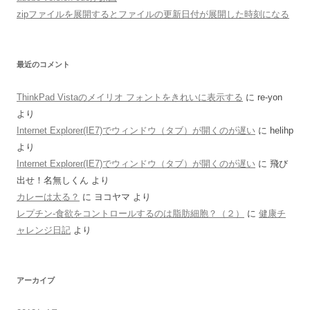
zipファイルを展開するとファイルの更新日付が展開した時刻になる
最近のコメント
ThinkPad Vistaのメイリオ フォントをきれいに表示する
に
re-yon
より
Internet Explorer(IE7)でウィンドウ（タブ）が開くのが遅い
に
helihp
より
Internet Explorer(IE7)でウィンドウ（タブ）が開くのが遅い
に
飛び
出せ！名無しくん
より
カレーは太る？
に
ヨコヤマ
より
レプチン-食欲をコントロールするのは脂肪細胞？（２）
に
健康チ
ャレンジ日記
より
アーカイブ