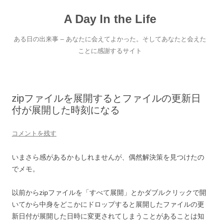
コ
ン
A Day In the Life
テ
ン
ツ
へ
ある日の出来事 – あなたに会えてよかった。そしてあなたと会えた
ス
キ
ことに感謝するサイト
ッ
プ
zipファイルを展開するとファイルの更新日
付が展開した時刻になる
コメントを残す
いまさら感があるかもしれませんが、偶然解決策を見つけたの
でメモ。
以前からzipファイルを「すべて展開」とかダブルクリックで開
いてから中身をどこかにドロップすると展開したファイルの更
新日付が展開した日時に変更されてしまうことがあることは知