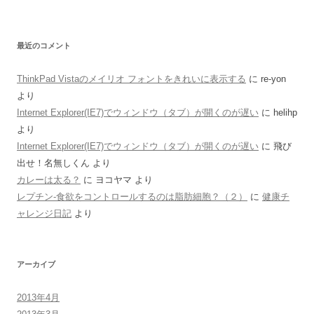
最近のコメント
ThinkPad Vistaのメイリオ フォントをきれいに表示する
に
re-yon
より
Internet Explorer(IE7)でウィンドウ（タブ）が開くのが遅い
に
helihp
より
Internet Explorer(IE7)でウィンドウ（タブ）が開くのが遅い
に
飛び
出せ！名無しくん
より
カレーは太る？
に
ヨコヤマ
より
レプチン-食欲をコントロールするのは脂肪細胞？（２）
に
健康チ
ャレンジ日記
より
アーカイブ
2013年4月