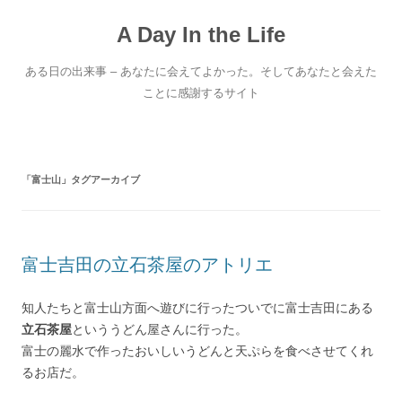
コ
ン
A Day In the Life
テ
ン
ツ
へ
ある日の出来事 – あなたに会えてよかった。そしてあなたと会えた
ス
キ
ことに感謝するサイト
ッ
プ
「
富士山
」タグアーカイブ
富士吉田の立石茶屋のアトリエ
知人たちと富士山方面へ遊びに行ったついでに富士吉田にある
立石茶屋
といううどん屋さんに行った。
富士の麗水で作ったおいしいうどんと天ぷらを食べさせてくれ
るお店だ。