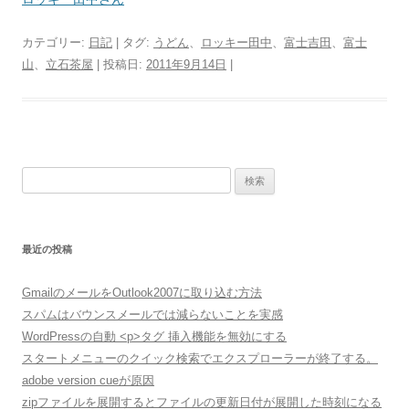
カテゴリー:
日記
| タグ:
うどん
、
ロッキー田中
、
富士吉田
、
富士
山
、
立石茶屋
| 投稿日:
2011年9月14日
|
検
索:
最近の投稿
GmailのメールをOutlook2007に取り込む方法
スパムはバウンスメールでは減らないことを実感
WordPressの自動 <p>タグ 挿入機能を無効にする
スタートメニューのクイック検索でエクスプローラーが終了する。
adobe version cueが原因
zipファイルを展開するとファイルの更新日付が展開した時刻になる